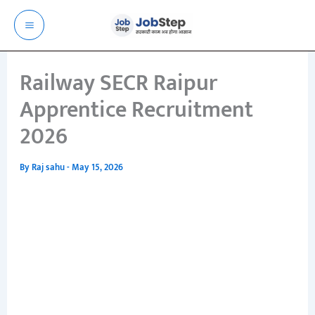
Skip
to
content
Railway SECR Raipur
Apprentice Recruitment
2026
By
Raj sahu
-
May 15, 2026