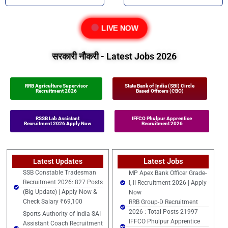
LIVE NOW
सरकारी नौकरी - Latest Jobs 2026
RRB Agriculture Supervisor
State Bank of India (SBI) Circle
Recruitment 2026
Based Officers (CBO)
RSSB Lab Assistant
IFFCO Phulpur Apprentice
Recruitment 2026 Apply Now
Recruitment 2026
Latest Jobs
Latest Updates
SSB Constable Tradesman
MP Apex Bank Officer Grade-
Recruitment 2026: 827 Posts
I, II Recruitment 2026 | Apply
(Big Update) | Apply Now &
Now
Check Salary ₹69,100
RRB Group-D Recruitment
2026 : Total Posts 21997
Sports Authority of India SAI
IFFCO Phulpur Apprentice
Assistant Coach Recruitment