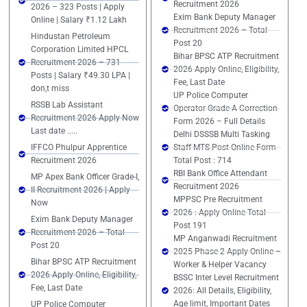
Recruitment 2026
2026 – 323 Posts | Apply
Exim Bank Deputy Manager
Online | Salary ₹1.12 Lakh
Recruitment 2026 – Total
Hindustan Petroleum
Post 20
Corporation Limited HPCL
Bihar BPSC ATP Recruitment
Recruitment 2026 – 731
2026 Apply Online, Eligibility,
Posts | Salary ₹49.30 LPA |
Fee, Last Date
don,t miss
UP Police Computer
RSSB Lab Assistant
Operator Grade-A Correction
Recruitment 2026 Apply Now
Form 2026 – Full Details
Last date .....
Delhi DSSSB Multi Tasking
IFFCO Phulpur Apprentice
Staff MTS Post Online Form
Recruitment 2026
Total Post : 714
RBI Bank Office Attendant
MP Apex Bank Officer Grade-I,
Recruitment 2026
II Recruitment 2026 | Apply
MPPSC Pre Recruitment
Now
2026 : Apply Online Total
Exim Bank Deputy Manager
Post 191
Recruitment 2026 – Total
MP Anganwadi Recruitment
Post 20
2025 Phase 2 Apply Online –
Bihar BPSC ATP Recruitment
Worker & Helper Vacancy
2026 Apply Online, Eligibility,
BSSC Inter Level Recruitment
Fee, Last Date
2026: All Details, Eligibility,
Age limit, Important Dates
UP Police Computer