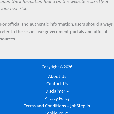
upon the information found on this website is strictly at
your own risk.
For official and authentic information, users should always
refer to the respective
government portals and official
sources
.
Copyright © 2026
About Us
Contact Us
Disclaimer –
Privacy Policy
Terms and Conditions – JobStep.in
Cookie Policy