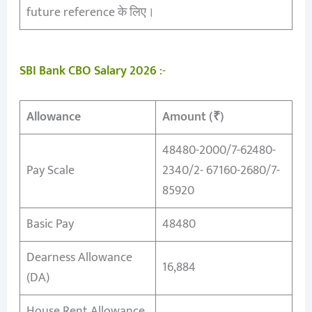
future reference के लिए।
SBI Bank CBO Salary 2026
:-
Allowance
Amount (₹)
48480-2000/7-62480-
Pay Scale
2340/2- 67160-2680/7-
85920
Basic Pay
48480
Dearness Allowance
16,884
(DA)
House Rent Allowance