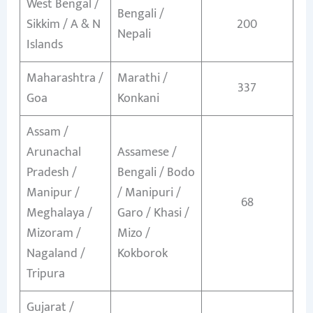
West Bengal /
Bengali /
Sikkim / A & N
200
Nepali
Islands
Maharashtra /
Marathi /
337
Goa
Konkani
Assam /
Arunachal
Assamese /
Pradesh /
Bengali / Bodo
Manipur /
/ Manipuri /
68
Meghalaya /
Garo / Khasi /
Mizoram /
Mizo /
Nagaland /
Kokborok
Tripura
Gujarat /