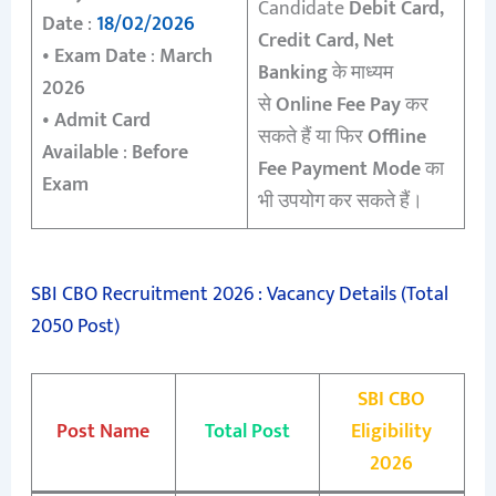
Candidate
Debit Card,
Date
:
18/02/2026
Credit Card, Net
•
Exam Date
:
March
Banking
के माध्यम
2026
से
Online Fee Pay
कर
•
Admit Card
सकते हैं या फिर
Offline
Available
:
Before
Fee Payment Mode
का
Exam
भी उपयोग कर सकते हैं।
SBI CBO Recruitment 2026 : Vacancy Details (Total
2050 Post)
SBI CBO
Post Name
Total Post
Eligibility
2026