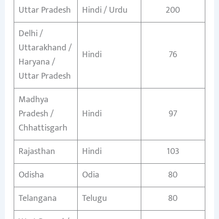
Uttar Pradesh
Hindi / Urdu
200
Delhi /
Uttarakhand /
Hindi
76
Haryana /
Uttar Pradesh
Madhya
Pradesh /
Hindi
97
Chhattisgarh
Rajasthan
Hindi
103
Odisha
Odia
80
Telangana
Telugu
80