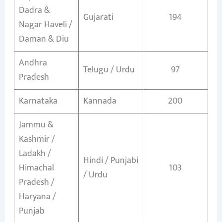
Dadra &
Gujarati
194
Nagar Haveli /
Daman & Diu
Andhra
Telugu / Urdu
97
Pradesh
Karnataka
Kannada
200
Jammu &
Kashmir /
Ladakh /
Hindi / Punjabi
Himachal
103
/ Urdu
Pradesh /
Haryana /
Punjab