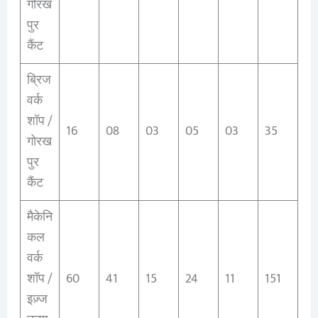
गोरख
पुर
कैंट
ब्रिज
वर्क
शॉप /
16
08
03
05
03
35
गोरख
पुर
कैंट
मैकेनि
कल
वर्क
शॉप /
60
41
15
24
11
151
इज़्ज