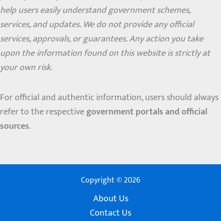
help users easily understand government schemes,
services, and updates. We do not provide any official
services, approvals, or guarantees. Any action you take
upon the information found on this website is strictly at
your own risk.
For official and authentic information, users should always
refer to the respective
government portals and official
sources
.
Copyright © 2026
About Us
Contact Us