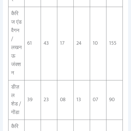
कैरि
ज एंड
वैगन
/
61
43
17
24
10
155
लखन
ऊ
जंक्श
न
डीज़
ल
39
23
08
13
07
90
शेड /
गोंडा
कैरि