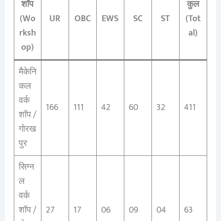
शॉप
कुल
(Wo
UR
OBC
EWS
SC
ST
(Tot
rksh
al)
op)
मैकेनि
कल
वर्क
166
111
42
60
32
411
शॉप /
गोरख
पुर
सिग्न
ल
वर्क
शॉप /
27
17
06
09
04
63