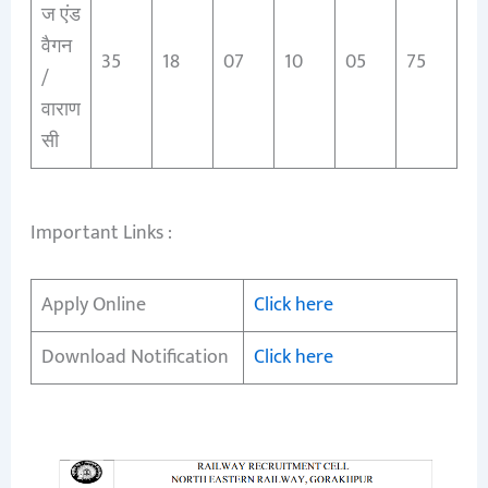
ज एंड
वैगन
35
18
07
10
05
75
/
वाराण
सी
Important Links :
Apply Online
Click here
Download Notification
Click here