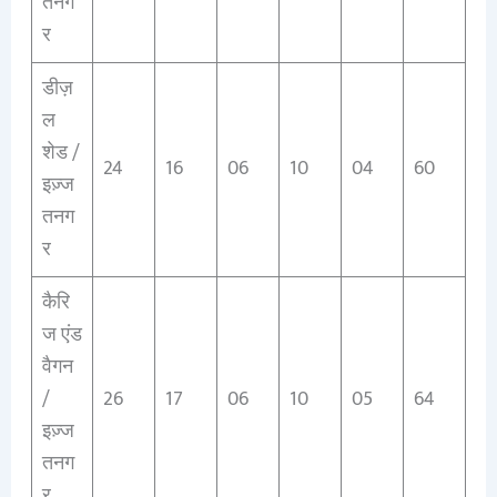
तनग
र
डीज़
ल
शेड /
24
16
06
10
04
60
इज़्ज
तनग
र
कैरि
ज एंड
वैगन
/
26
17
06
10
05
64
इज़्ज
तनग
र