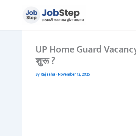
Skip
to
content
UP Home Guard Vacancy 20
शुरू ?
By
Raj sahu
-
November 12, 2025